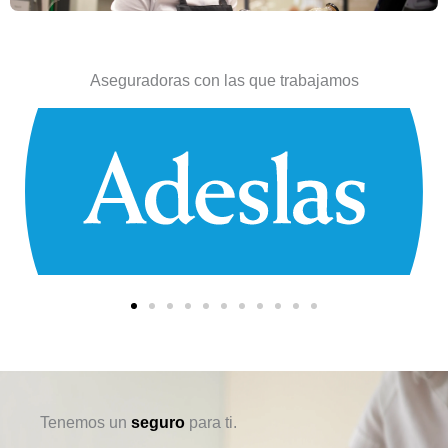
Aseguradoras con las que trabajamos
Tenemos un
seguro
para ti.