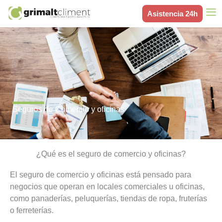
Ir
Asistencia 24h
al
contenido
Seguros de Comercio y oficinas
¿Qué es el seguro de comercio y oficinas?
El seguro de comercio y oficinas está pensado para
negocios que operan en locales comerciales u oficinas,
como panaderías, peluquerías, tiendas de ropa, fruterías
o ferreterías.