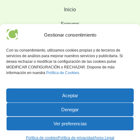
Inicio
Seguros
Gestionar consentimiento
Sobre Nosotros
Con su consentimiento, utilizamos cookies propias y de terceros de
Blog
servicios de análisis para mejorar nuestros servicios y publicitaria. Si
desea rechazar o modificar la configuración de las cookies pulse
Contacto
MODIFICAR CONFIGURACIÓN o RECHAZAR. Dispone de más
información en nuestra
Política de Cookies
.
Oficina
Aceptar
C/Xaló, 42, bajo A. 03740 Gata de Gorgos, Alicante
607 451 563
Denegar
celeste@grimalt-seguros.com
Ver preferencias
Copyright © 2026 Grimalt Climent
Política de cookies
Política de privacidad
Aviso Legal